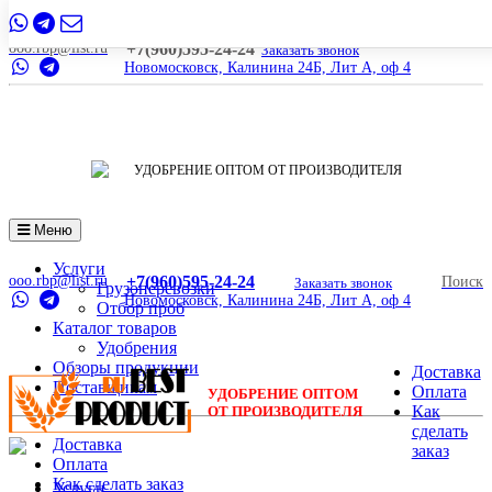
ooo.rbp@list.ru
+7(960)595-24-24
Заказать звонок
Новомосковск, Калинина 24Б, Лит А, оф 4
УДОБРЕНИЕ ОПТОМ ОТ ПРОИЗВОДИТЕЛЯ
Меню
Услуги
ooo.rbp@list.ru
+7(960)595-24-24
Поиск
Заказать звонок
Грузоперевозки
Новомосковск, Калинина 24Б, Лит А, оф 4
Отбор проб
Каталог товаров
Удобрения
Обзоры продукции
Доставка
Поставщикам
Оплата
УДОБРЕНИЕ ОПТОМ
Как
ОТ ПРОИЗВОДИТЕЛЯ
сделать
Доставка
заказ
Оплата
Как сделать заказ
Услуги