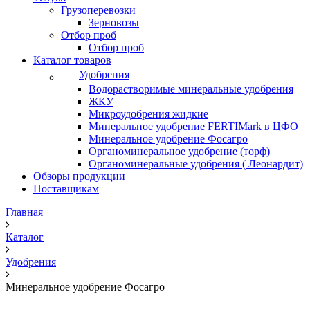
Грузоперевозки
Зерновозы
Отбор проб
Отбор проб
Каталог товаров
Удобрения
Водорастворимые минеральные удобрения
ЖКУ
Микроудобрения жидкие
Минеральное удобрение FERTIMark в ЦФО
Минеральное удобрение Фосагро
Органоминеральное удобрение (торф)
Органоминеральные удобрения ( Леонардит)
Обзоры продукции
Поставщикам
Главная
Каталог
Удобрения
Минеральное удобрение Фосагро