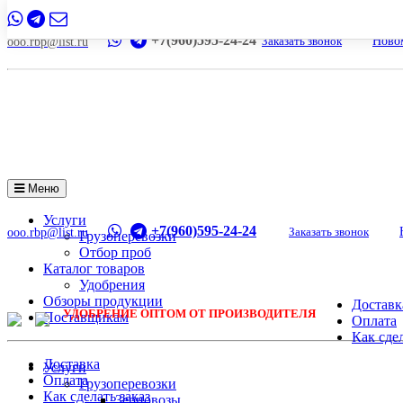
+7(960)595-24-24
Заказать звонок
Новом
ooo.rbp@list.ru
Меню
Услуги
+7(960)595-24-24
Заказать звонок
ooo.rbp@list.ru
Грузоперевозки
Отбор проб
Каталог товаров
Удобрения
Обзоры продукции
Доставк
УДОБРЕНИЕ ОПТОМ ОТ ПРОИЗВОДИТЕЛЯ
Поставщикам
Оплата
Как сдел
Доставка
Услуги
Оплата
Грузоперевозки
Как сделать заказ
Зерновозы