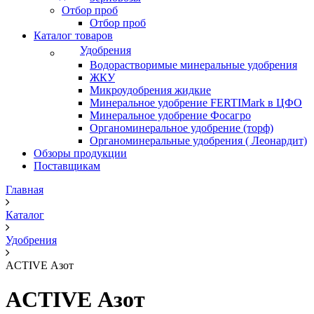
Отбор проб
Отбор проб
Каталог товаров
Удобрения
Водорастворимые минеральные удобрения
ЖКУ
Микроудобрения жидкие
Минеральное удобрение FERTIMark в ЦФО
Минеральное удобрение Фосагро
Органоминеральное удобрение (торф)
Органоминеральные удобрения ( Леонардит)
Обзоры продукции
Поставщикам
Главная
Каталог
Удобрения
ACTIVE Азот
ACTIVE Азот