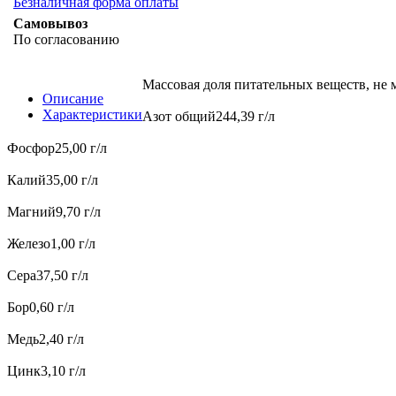
Безналичная форма оплаты
Самовывоз
По согласованию
Массовая доля питательных веществ, не 
Описание
Характеристики
Азот общий244,39 г/л
Фосфор25,00 г/л
Калий35,00 г/л
Магний9,70 г/л
Железо1,00 г/л
Сера37,50 г/л
Бор0,60 г/л
Медь2,40 г/л
Цинк3,10 г/л